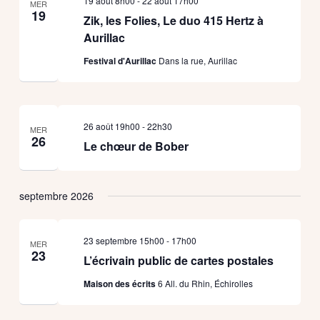
19 août 8h00
-
22 août 17h00
MER
Évènements
19
Zik, les Folies, Le duo 415 Hertz à
Aurillac
Festival d'Aurillac
Dans la rue, Aurillac
26 août 19h00
-
22h30
MER
26
Le chœur de Bober
septembre 2026
23 septembre 15h00
-
17h00
MER
23
L’écrivain public de cartes postales
Maison des écrits
6 All. du Rhin, Échirolles