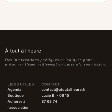
À tout à l'heure
Des interventions poétiques et ludiques pour
préserver l’émerveillement en guise d’insoumission.
LIENS UTILES
CONTACT
Agenda
contact@atoutalheure.fr
Boutique
Lucie B. - 06 15
Adhérer à
87 63 74
l'association