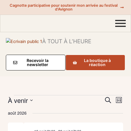
Aller
Cagnotte participative pour soutenir mon arrivée au festival
d'Avignon
au
contenu
À TOUT À L’HEURE
Recevoir la
La boutique à
newsletter
réaction
À venir
Évènements
Recherche
Navig
Recherche
Liste
et
de
Sélectionnez
août 2026
navigation
vues
une
date.
de
Évène
vues