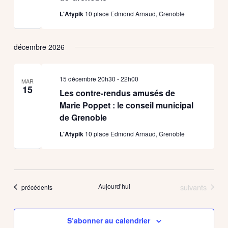
L'Atypik
10 place Edmond Arnaud, Grenoble
décembre 2026
15 décembre 20h30
-
22h00
MAR
15
Les contre-rendus amusés de
Marie Poppet : le conseil municipal
de Grenoble
L'Atypik
10 place Edmond Arnaud, Grenoble
Évènements
Aujourd’hui
suivants
Évènements
précédents
S’abonner au calendrier