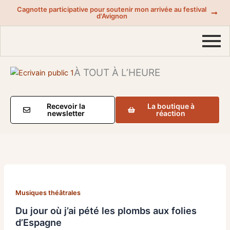
Aller
Cagnotte participative pour soutenir mon arrivée au festival
d'Avignon
au
contenu
À TOUT À L’HEURE
Recevoir la
La boutique à
newsletter
réaction
Musiques théâtrales
Du jour où j’ai pété les plombs aux folies
d’Espagne