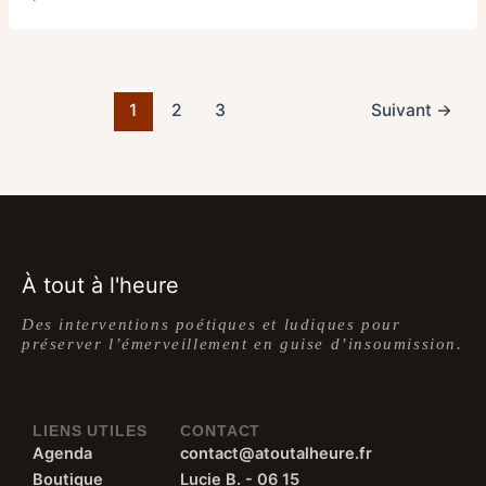
1
2
3
Suivant
→
À tout à l'heure
Des interventions poétiques et ludiques pour
préserver l’émerveillement en guise d’insoumission.
LIENS UTILES
CONTACT
Agenda
contact@atoutalheure.fr
Boutique
Lucie B. - 06 15