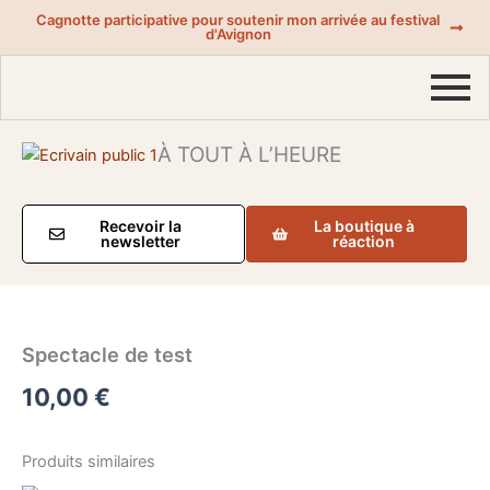
Aller
Cagnotte participative pour soutenir mon arrivée au festival
d'Avignon
au
contenu
À TOUT À L’HEURE
Recevoir la
La boutique à
newsletter
réaction
Spectacle de test
10,00
€
Produits similaires